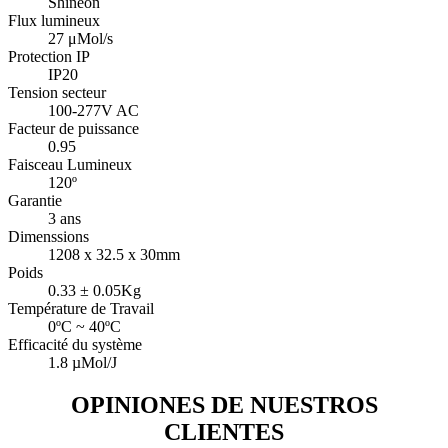
Shineon
Flux lumineux
27 μMol/s
Protection IP
IP20
Tension secteur
100-277V AC
Facteur de puissance
0.95
Faisceau Lumineux
120º
Garantie
3 ans
Dimenssions
1208 x 32.5 x 30mm
Poids
0.33 ± 0.05Kg
Température de Travail
0ºC ~ 40ºC
Efficacité du système
1.8 µMol/J
OPINIONES DE NUESTROS
CLIENTES