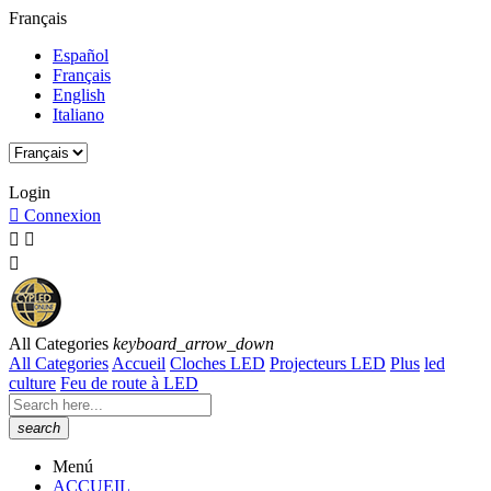
Français
Español
Français
English
Italiano
Horaire du Service Client: Du lundi à vendredi de 8:00h à 15:00h.
Login

Connexion



All Categories
keyboard_arrow_down
All Categories
Accueil
Cloches LED
Projecteurs LED
Plus
led
culture
Feu de route à LED
search
Menú
ACCUEIL