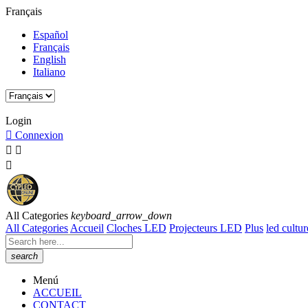
Français
Español
Français
English
Italiano
Horaire du Service Client: Du lundi à vendredi de 8:00h à 15:00h.
Login

Connexion



All Categories
keyboard_arrow_down
All Categories
Accueil
Cloches LED
Projecteurs LED
Plus
led cultur
search
Menú
ACCUEIL
CONTACT