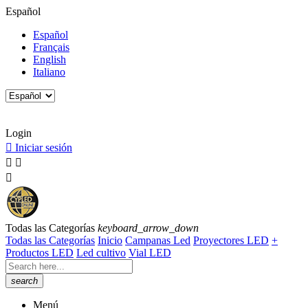
Español
Español
Français
English
Italiano
Horario de Atención al cliente: De lunes a viernes de 8:00h a
15:00h.
Login

Iniciar sesión



Todas las Categorías
keyboard_arrow_down
Todas las Categorías
Inicio
Campanas Led
Proyectores LED
+
Productos LED
Led cultivo
Vial LED
search
Menú