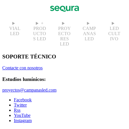
+
VIAL
PROD
PROY
CAMP
LED
LED
UCTO
ECTO
ANAS
CULT
S LED
RES
LED
IVO
LED
SOPORTE TÉCNICO
Contacte con nosotros
Estudios lumínicos:
proyectos@campanasled.com
Facebook
Twitter
Rss
YouTube
Instagram