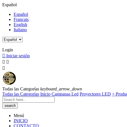
Español
Español
Français
English
Italiano
Horario de Atención al cliente: De lunes a viernes de 8:00h a 15:00h.
Login

Iniciar sesión



Todas las Categorías
keyboard_arrow_down
Todas las Categorías
Inicio
Campanas Led
Proyectores LED
+ Produ
search
Menú
INICIO
CONTACTO