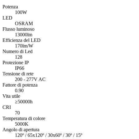
Potenza
100W
LED
OSRAM
Flusso luminoso
13000lm
Efficienza del LED
170lm/W
Numero di Led
128
Protezione IP
IP66
Tensione di rete
200 - 277V AC
Fattore di potenza
0.90
Vita utile
≥50000h
CRI
70
Temperatura di colore
5000K
Angolo di apertura
120º / 65x120º / 30x60º / 30º / 15º