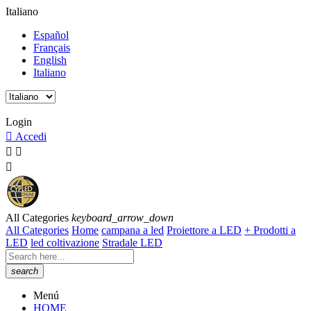
Italiano
Español
Français
English
Italiano
Orari del servizio clienti: Da lunedì a venerdì 8:00h a 15:00h.
Login

Accedi



All Categories
keyboard_arrow_down
All Categories
Home
campana a led
Proiettore a LED
+ Prodotti a
LED
led coltivazione
Stradale LED
search
Menú
HOME