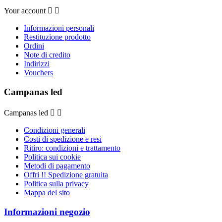
Your account


Informazioni personali
Restituzione prodotto
Ordini
Note di credito
Indirizzi
Vouchers
Campanas led
Campanas led


Condizioni generali
Costi di spedizione e resi
Ritiro: condizioni e trattamento
Politica sui cookie
Metodi di pagamento
Offri !! Spedizione gratuita
Politica sulla privacy
Mappa del sito
Informazioni negozio