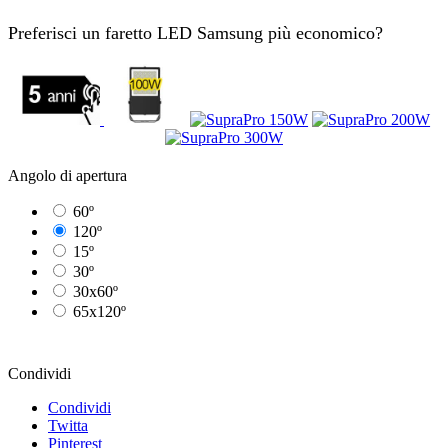
Preferisci un faretto LED Samsung più economico?
Angolo di apertura
60º
120º
15º
30º
30x60º
65x120º
Condividi
Condividi
Twitta
Pinterest