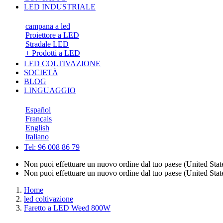
LED INDUSTRIALE
campana a led
Proiettore a LED
Stradale LED
+ Prodotti a LED
LED COLTIVAZIONE
SOCIETÀ
BLOG
LINGUAGGIO
Español
Français
English
Italiano
Tel: 96 008 86 79
Non puoi effettuare un nuovo ordine dal tuo paese (United State
Non puoi effettuare un nuovo ordine dal tuo paese (United State
Home
led coltivazione
Faretto a LED Weed 800W