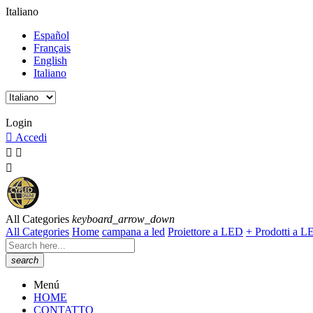
Italiano
Español
Français
English
Italiano
Orari del servizio clienti: Da lunedì a venerdì 8:00h a 15:00h.
Login

Accedi



All Categories
keyboard_arrow_down
All Categories
Home
campana a led
Proiettore a LED
+ Prodotti a 
search
Menú
HOME
CONTATTO